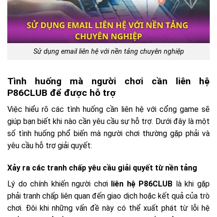
Sử dụng email liên hệ với nền tảng chuyên nghiệp
Tình huống mà người chơi cần liên hệ
P86CLUB để được hỗ trợ
Việc hiểu rõ các tình huống cần liên hệ với cổng game sẽ
giúp bạn biết khi nào cần yêu cầu sự hỗ trợ. Dưới đây là một
số tình huống phổ biến mà người chơi thường gặp phải và
yêu cầu hỗ trợ giải quyết:
Xảy ra các tranh chấp yêu cầu giải quyết từ nền tảng
Lý do chính khiến người chơi
liên hệ P86CLUB
là khi gặp
phải tranh chấp liên quan đến giao dịch hoặc kết quả của trò
chơi. Đôi khi những vấn đề này có thể xuất phát từ lỗi hệ