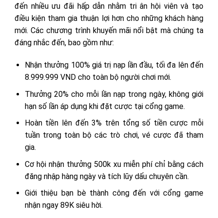
đến nhiều ưu đãi hấp dẫn nhằm tri ân hội viên và tạo
điều kiện tham gia thuận lợi hơn cho những khách hàng
mới. Các chương trình khuyến mãi nổi bật mà chúng ta
đáng nhắc đến, bao gồm như:
Nhận thưởng 100% giá trị nạp lần đầu, tối đa lên đến
8.999.999 VND cho toàn bộ người chơi mới.
Thưởng 20% cho mỗi lần nạp trong ngày, không giới
hạn số lần áp dụng khi đặt cược tại cổng game.
Hoàn tiền lên đến 3% trên tổng số tiền cược mỗi
tuần trong toàn bộ các trò chơi, vé cược đã tham
gia.
Cơ hội nhận thưởng 500k xu miễn phí chỉ bằng cách
đăng nhập hàng ngày và tích lũy dấu chuyên cần.
Giới thiệu bạn bè thành công đến với cổng game
nhận ngay 89K siêu hời.