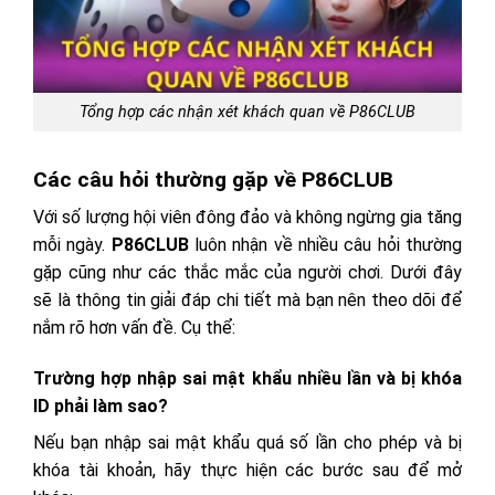
Tổng hợp các nhận xét khách quan về P86CLUB
Các câu hỏi thường gặp về P86CLUB
Với số lượng hội viên đông đảo và không ngừng gia tăng
mỗi ngày.
P86CLUB
luôn nhận về nhiều câu hỏi thường
gặp cũng như các thắc mắc của người chơi. Dưới đây
sẽ là thông tin giải đáp chi tiết mà bạn nên theo dõi để
nắm rõ hơn vấn đề. Cụ thể:
Trường hợp nhập sai mật khẩu nhiều lần và bị khóa
ID phải làm sao?
Nếu bạn nhập sai mật khẩu quá số lần cho phép và bị
khóa tài khoản, hãy thực hiện các bước sau để mở