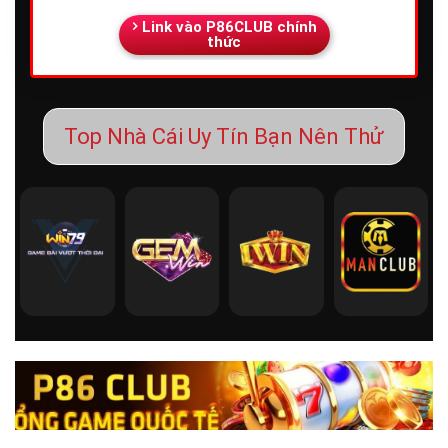
Link vào P86CLUB chính
thức
Top Nhà Cái Uy Tín Bạn Nên Thử