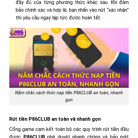
đầy đủ của từng phương thức khác sau. Khi đảm
bảo chính xác và hợp lệ, bạn nhấn vào nút “xác nhận”
thì yêu cầu ngay lập tức được hoàn tất.
Nắm chắc cách thức nạp tiền P86CLUB an toàn, nhanh
gọn
Rút tiền P86CLUB an toàn và nhanh gọn
Cổng game cam kết toàn bộ các quy trình rút tiền đều
được
P86CLUB
phê duyệt nhanh chóng và bảo mật