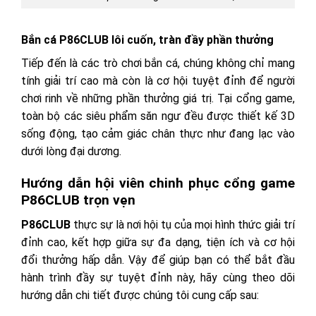
Bắn cá P86CLUB lôi cuốn, tràn đầy phần thưởng
Tiếp đến là các trò chơi bắn cá, chúng không chỉ mang
tính giải trí cao mà còn là cơ hội tuyệt đỉnh để người
chơi rinh về những phần thưởng giá trị. Tại cổng game,
toàn bộ các siêu phẩm săn ngư đều được thiết kế 3D
sống động, tạo cảm giác chân thực như đang lạc vào
dưới lòng đại dương.
Hướng dẫn hội viên chinh phục cổng game
P86CLUB trọn vẹn
P86CLUB
thực sự là nơi hội tụ của mọi hình thức giải trí
đỉnh cao, kết hợp giữa sự đa dạng, tiện ích và cơ hội
đổi thưởng hấp dẫn. Vậy để giúp bạn có thể bắt đầu
hành trình đầy sự tuyệt đỉnh này, hãy cùng theo dõi
hướng dẫn chi tiết được chúng tôi cung cấp sau: