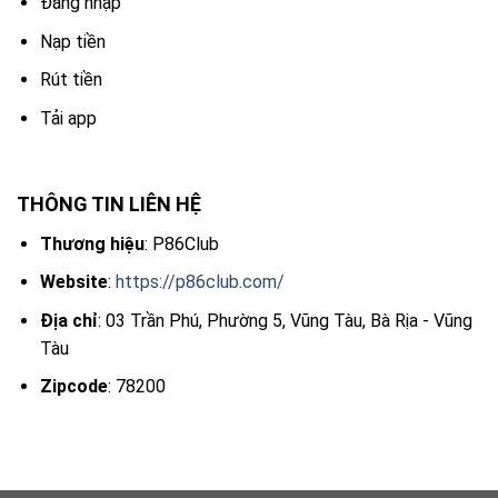
Đăng nhập
Nạp tiền
Rút tiền
Tải app
THÔNG TIN LIÊN HỆ
Thương hiệu
: P86Club
Website
:
https://p86club.com/
Địa chỉ
: 03 Trần Phú, Phường 5, Vũng Tàu, Bà Rịa - Vũng
Tàu
Zipcode
: 78200