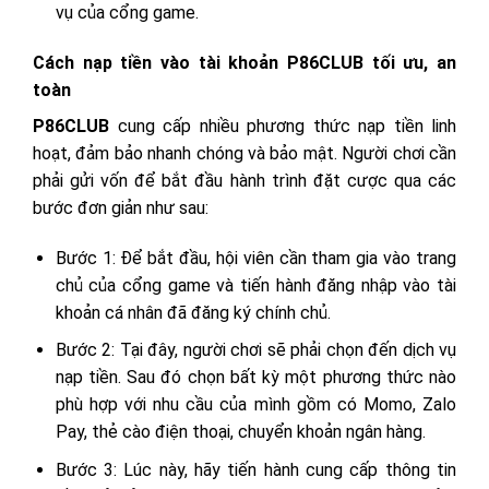
vụ của cổng game.
Cách nạp tiền vào tài khoản P86CLUB tối ưu, an
toàn
P86CLUB
cung cấp nhiều phương thức nạp tiền linh
hoạt, đảm bảo nhanh chóng và bảo mật. Người chơi cần
phải gửi vốn để bắt đầu hành trình đặt cược qua các
bước đơn giản như sau:
Bước 1: Để bắt đầu, hội viên cần tham gia vào trang
chủ của cổng game và tiến hành đăng nhập vào tài
khoản cá nhân đã đăng ký chính chủ.
Bước 2: Tại đây, người chơi sẽ phải chọn đến dịch vụ
nạp tiền. Sau đó chọn bất kỳ một phương thức nào
phù hợp với nhu cầu của mình gồm có Momo, Zalo
Pay, thẻ cào điện thoại, chuyển khoản ngân hàng.
Bước 3: Lúc này, hãy tiến hành cung cấp thông tin