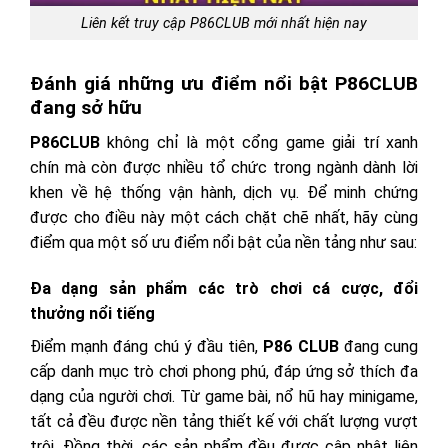
Liên kết truy cập P86CLUB mới nhất hiện nay
Đánh giá những ưu điểm nổi bật P86CLUB
đang sở hữu
P86CLUB
không chỉ là một cổng game giải trí xanh
chín mà còn được nhiều tổ chức trong ngành dành lời
khen về hệ thống vận hành, dịch vụ. Để minh chứng
được cho điều này một cách chặt chẽ nhất, hãy cùng
điểm qua một số ưu điểm nổi bật của nền tảng như sau:
Đa dạng sản phẩm các trò chơi cá cược, đổi
thưởng nổi tiếng
Điểm mạnh đáng chú ý đầu tiên,
P86 CLUB
đang cung
cấp danh mục trò chơi phong phú, đáp ứng sở thích đa
dạng của người chơi. Từ game bài, nổ hũ hay minigame,
tất cả đều được nền tảng thiết kế với chất lượng vượt
trội. Đồng thời, các sản phẩm đều được cập nhật liên