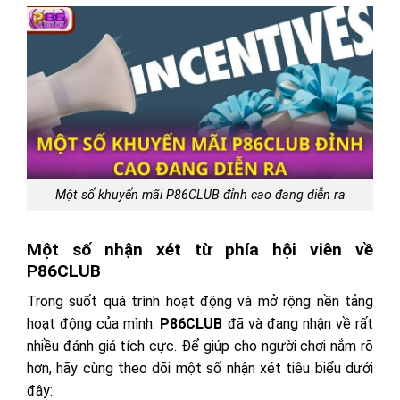
Một số khuyến mãi P86CLUB đỉnh cao đang diễn ra
Một số nhận xét từ phía hội viên về
P86CLUB
Trong suốt quá trình hoạt động và mở rộng nền tảng
hoạt động của mình.
P86CLUB
đã và đang nhận về rất
nhiều đánh giá tích cực. Để giúp cho người chơi nắm rõ
hơn, hãy cùng theo dõi một số nhận xét tiêu biểu dưới
đây: