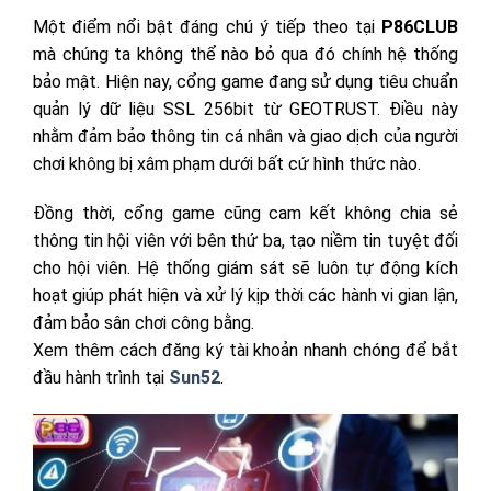
Một điểm nổi bật đáng chú ý tiếp theo tại
P86CLUB
mà chúng ta không thể nào bỏ qua đó chính hệ thống
bảo mật. Hiện nay, cổng game đang sử dụng tiêu chuẩn
quản lý dữ liệu SSL 256bit từ GEOTRUST. Điều này
nhằm đảm bảo thông tin cá nhân và giao dịch của người
chơi không bị xâm phạm dưới bất cứ hình thức nào.
Đồng thời, cổng game cũng cam kết không chia sẻ
thông tin hội viên với bên thứ ba, tạo niềm tin tuyệt đối
cho hội viên. Hệ thống giám sát sẽ luôn tự động kích
hoạt giúp phát hiện và xử lý kịp thời các hành vi gian lận,
đảm bảo sân chơi công bằng.
Xem thêm cách đăng ký tài khoản nhanh chóng để bắt
đầu hành trình tại
Sun52
.