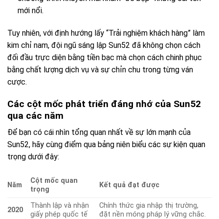
mới nổi.
Tuy nhiên, với định hướng lấy “Trải nghiệm khách hàng” làm
kim chỉ nam, đội ngũ sáng lập Sun52 đã không chọn cách
đối đầu trực diện bằng tiền bạc mà chọn cách chinh phục
bằng chất lượng dịch vụ và sự chỉn chu trong từng ván
cược.
Các cột mốc phát triển đáng nhớ của Sun52
qua các năm
Để bạn có cái nhìn tổng quan nhất về sự lớn mạnh của
Sun52, hãy cùng điểm qua bảng niên biểu các sự kiện quan
trọng dưới đây:
Cột mốc quan
Năm
Kết quả đạt được
trọng
Thành lập và nhận
Chính thức gia nhập thị trường,
2020
giấy phép quốc tế
đặt nền móng pháp lý vững chắc.