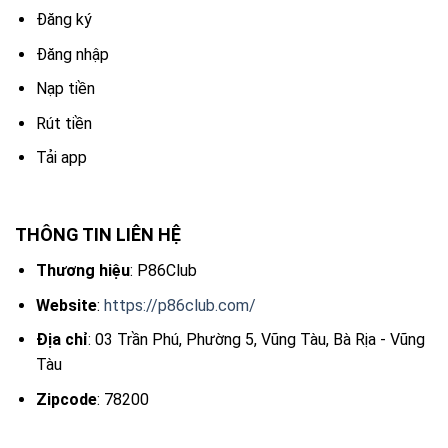
Đăng ký
Đăng nhập
Nạp tiền
Rút tiền
Tải app
THÔNG TIN LIÊN HỆ
Thương hiệu
: P86Club
Website
:
https://p86club.com/
Địa chỉ
: 03 Trần Phú, Phường 5, Vũng Tàu, Bà Rịa - Vũng
Tàu
Zipcode
: 78200