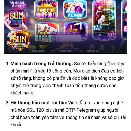
Minh bạch trong trả thưởng:
Sun52 hiểu rằng “tiền bạc
phân minh” là yếu tố sống còn. Mọi giao dịch đều có lịch
sử rõ ràng, không có phí ẩn và đặc biệt là không bao giờ
chậm trễ trong việc thanh toán tiền thắng cược cho
khách hàng.
Hệ thống bảo mật tối tân:
Việc đầu tư vào công nghệ
mã hóa SSL 128-bit và mã OTP Telegram giúp người
chơi hoàn toàn yên tâm về thông tin cá nhân và số dư tài
khoản.