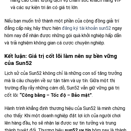
nâng cao chất lượng dịch vụ chăm sóc khách hàng VIP
và các sự kiện tri ân có giá trị lớn.
Nếu bạn muốn trở thành một phần của cộng đồng giải trí
đẳng cấp này, hãy thực hiện
đăng ký tài khoản sun52
ngay
hôm nay để nhận được những gói quà khởi nghiệp hấp dẫn
và trải nghiệm không gian cá cược chuyên nghiệp.
Kết luận: Giá trị cốt lõi làm nên sự bền vững
của Sun52
Lịch sử của Sun52 không chỉ là những con số tăng trưởng
mà là câu chuyện về sự tận tâm và uy tín. Giữa một thị
trường đầy rẫy những cám dỗ, Sun52 vẫn giữ vững giá trị
cốt lõi:
“Công bằng – Tốc độ – Bảo mật”
.
Hành trình khẳng định thương hiệu của Sun52 là minh chứng
cho thấy: Khi một doanh nghiệp đặt lợi ích của người chơi
lên hàng đầu, họ sẽ nhận lại được sự tin tưởng và trung
thành tuyệt đối. Thương hiệu
sun52 uy tín
hôm nay là thành